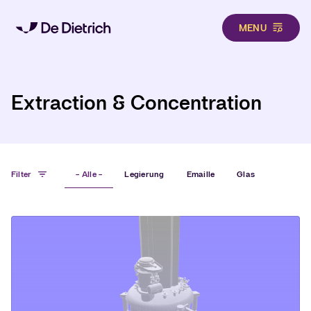
MENU
Hero
Direkt zum Inhalt
Extraction & Concentration
Filter
- Alle -
Legierung
Emaille
Glas