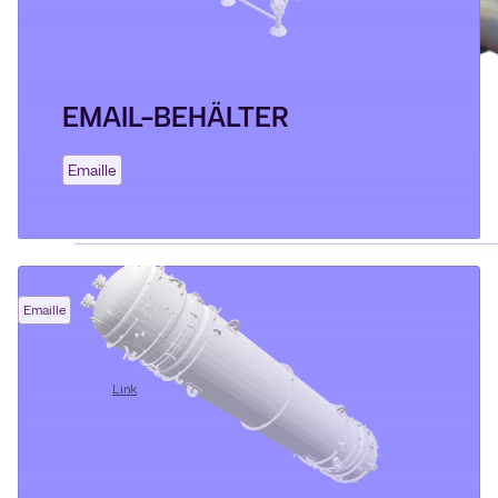
EMAIL-BEHÄLTER
Emaille
Emaille
Glass-lined Tanks & Receivers (EN)
07/07/2026
Link