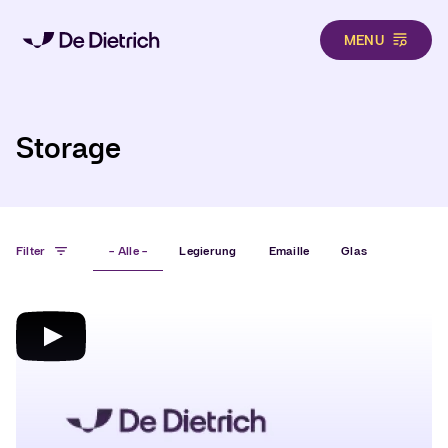
MENU
Hero
Direkt zum Inhalt
Storage
Filter
- Alle -
Legierung
Emaille
Glas