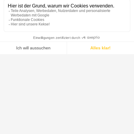
Fortschritt für eine
nachhaltige Chemie
De Dietrich bietet modernste Technologien und
maßgeschneiderte Prozesslösungen für die
Aufbereitung natürlicher Rohstoffe und die
Optimierung von bio-basierten Produktionsprozessen.
Unsere Speziallösungen für Extraktion, sanftes
Mischen, Filtration und Trocknung sorgen für höchste
Reinheit, maximale Effizienz und eine geringe
Umweltbelastung.
Von botanischen Extrakten bis hin zu Bioenergie –
unsere Erfahrung mit der Verarbeitung natürlicher
Pulver, pflanzlicher Derivate und grüner Lösungsmittel