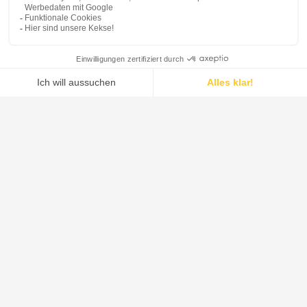
Unser Angebot
Unsere Systeme vereinen das umfassendste Fest-
Flüssig-Trennportfolio der Branche mit fortschrittlichen
Trocknungs- und Mischlösungen.
ERFAHREN SIE MEHR
Systeme