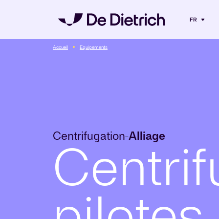
FR
Accueil
Equipements
Centrifugation
Alliage
-
Centri
pilotes