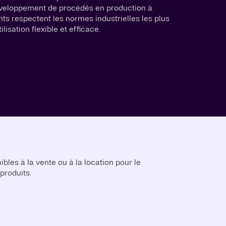
éveloppement de procédés en production à
ts respectent les normes industrielles les plus
lisation flexible et efficace.
ibles à la vente ou à la location pour le
roduits.