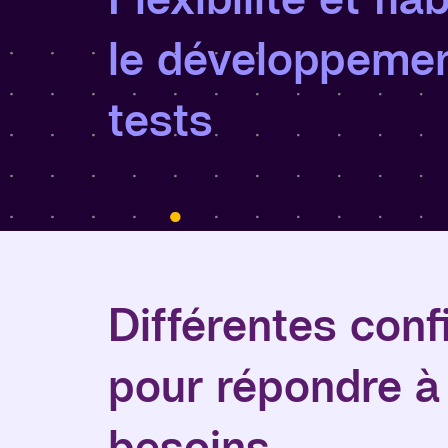
le développemen
tests
Différentes conf
pour répondre à 
besoins