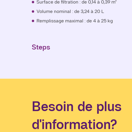
Surface de filtration : de 0,14 à 0,39 m²
Diamètre du panier : de 300 à 500 mm
Volume nominal : de 3,24 à 20 L
Surface de filtration : de 0,14 à 0,47 m²
Remplissage maximal : de 4 à 25 kg
Volume nominal : de 4,9 à 30 L
Remplissage maximal : de 6 à 38 kg
Steps
Steps
Besoin de plus
d'information?