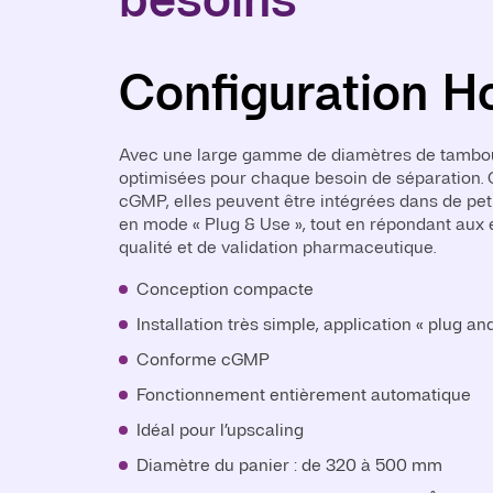
Configuration Ho
Configuration Ve
Avec une large gamme de diamètres de tambour
Grâce à leur conception compacte et mobile, c
optimisées pour chaque besoin de séparation
idéales pour les laboratoires et les centres d
cGMP, elles peuvent être intégrées dans de pet
répondre aux exigences cGMP, elles peuvent êt
en mode « Plug & Use », tout en répondant aux 
isolateur ou une boîte à gants pour une utilisa
qualité et de validation pharmaceutique.
confiné.
Conception compacte
Conception mobile et compacte
Installation très simple, application « plug an
Installation « plug and use » très simple
Conforme cGMP
Idéal pour l’upscaling
Fonctionnement entièrement automatique
Très facile à utiliser
Idéal pour l’upscaling
Nettoyage CIP
Diamètre du panier : de 320 à 500 mm
Adapté pour installation dans isolateurs / gl