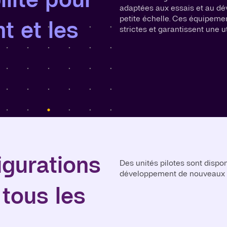
adaptées aux essais et au d
petite échelle. Ces équipemen
t et les
strictes et garantissent une uti
igurations
Des unités pilotes sont dispon
développement de nouveaux p
tous les