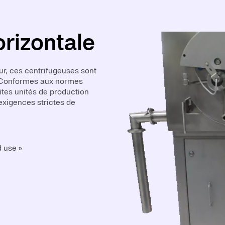
rizontale
rticale
, ces centrifugeuses sont
es centrifugeuses sont
. Conformes aux normes
e recherche. Conçues pour
ites unités de production
re intégrées dans un
exigences strictes de
tion en environnement
d use »
ove boxes