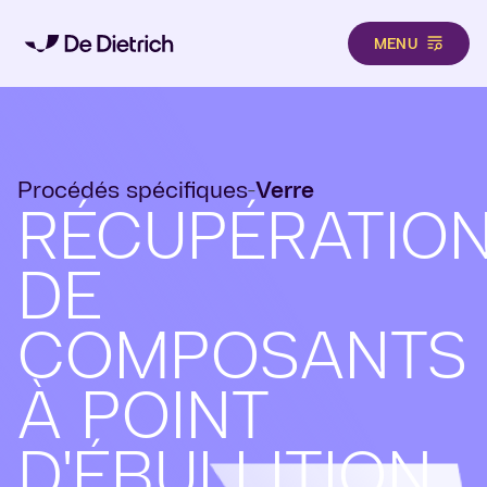
MENU
Aller au contenu principal
Procédés spécifiques
Verre
-
RÉCUPÉRATIO
DE
COMPOSANTS
À POINT
D'ÉBULLITION