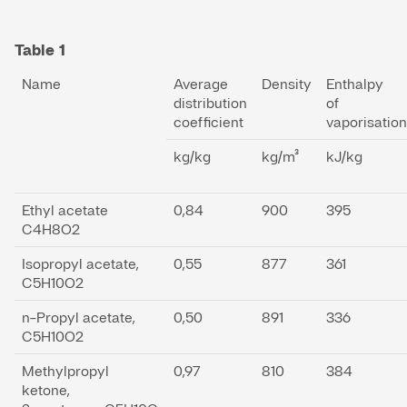
Table 1
Name
Average
Density
Enthalpy
distribution
of
coefficient
vaporisation
kg/kg
kg/m³
kJ/kg
Ethyl acetate
0,84
900
395
C4H8O2
Isopropyl acetate,
0,55
877
361
C5H10O2
n-Propyl acetate,
0,50
891
336
C5H10O2
Methylpropyl
0,97
810
384
ketone,