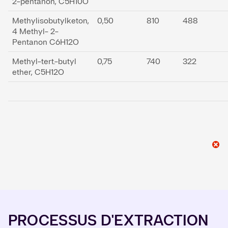
2-pentanon, C5H10O
Methylisobutylketon,
0,50
810
488
4 Methyl- 2-
Pentanon C6H12O
Methyl-tert.-butyl
0,75
740
322
ether, C5H12O
PROCESSUS D'EXTRACTION