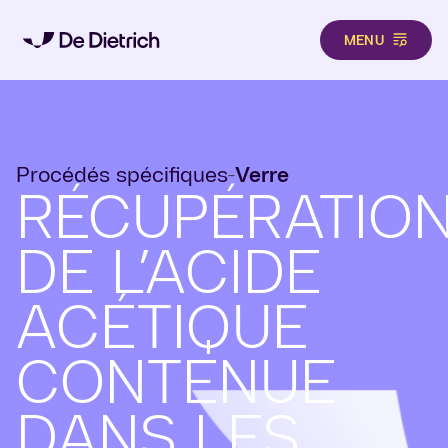
MENU
Aller au contenu principal
Procédés spécifiques
Verre
-
RÉCUPÉRATIO
DE L’ACIDE
ACÉTIQUE
CONTENUE
DANS LES