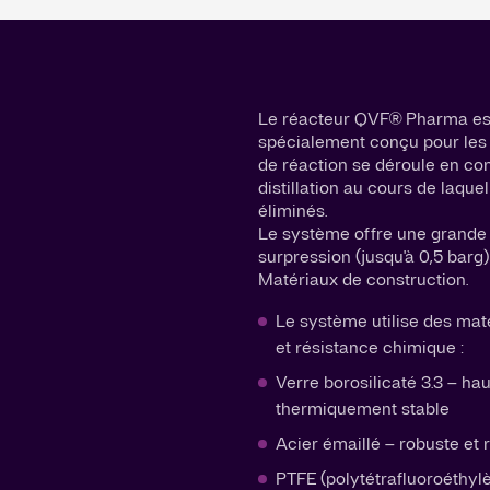
Le réacteur QVF® Pharma est
spécialement conçu pour les p
de réaction se déroule en cond
distillation au cours de laque
éliminés.
Le système offre une grande f
surpression (jusqu'à 0,5 barg)
Matériaux de construction.
Le système utilise des maté
et résistance chimique :
Verre borosilicaté 3.3 – ha
thermiquement stable
Acier émaillé – robuste et r
PTFE (polytétrafluoroéthylè