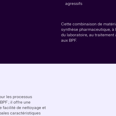
agressifs
Cette combinaison de matéria
synthèse pharmaceutique, à l
du laboratoire, au traitement 
aux BPF.
our les processus
F ; il offre une
 facilité de nettoyage et
pales caractéristiques