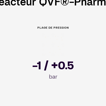
 réacteur QVF®-Phar
PLAGE DE PRESSION
Image
I
-1 / +0.5
bar