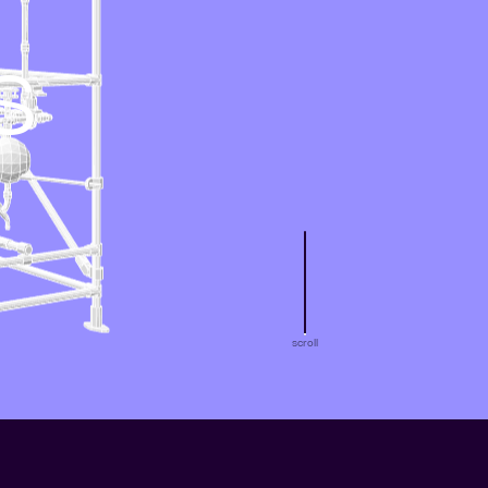
s
scroll