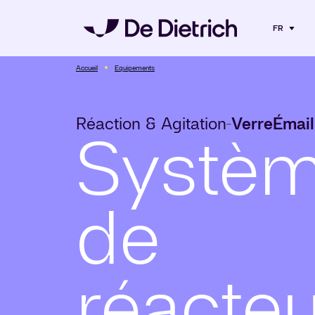
FR
Accueil
Equipements
Réaction & Agitation
Verre
Émail
-
Systè
de
réacte