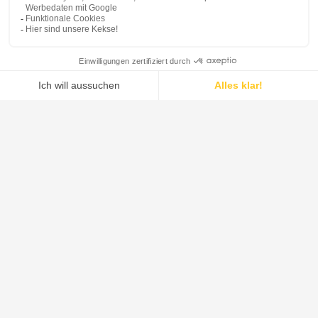
Unser Angebot
Unsere Systeme vereinen das umfassendste Fest-
Flüssig-Trennportfolio der Branche mit fortschrittlichen
Trocknungs- und Mischlösungen.
ERFAHREN SIE MEHR
Systeme