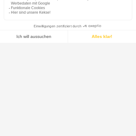
Unser Angebot
Unsere Systeme vereinen das umfassendste Fest-
Flüssig-Trennportfolio der Branche mit fortschrittlichen
Trocknungs- und Mischlösungen.
ERFAHREN SIE MEHR
Systeme