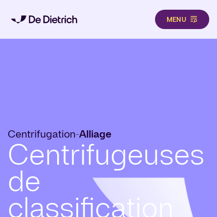
MENU
Aller au contenu principal
Centrifugation
Alliage
-
Centrifugeuses
de
classification