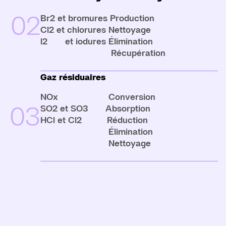
02
Br2 et bromures Production
Cl2 et chlorures Nettoyage
l2 et iodures Élimination
Récupération
Gaz résiduaires
NOx Conversion
03
SO2 et SO3 Absorption
HCl et Cl2 Réduction
Élimination
Nettoyage