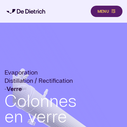
MENU
Aller au contenu principal
Evaporation
Distillation / Rectification
Verre
-
Colonnes
en verre