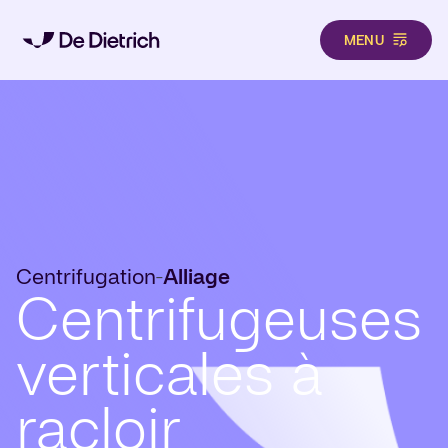
MENU
Aller au contenu principal
Centrifugation
Alliage
-
Centrifugeuses
verticales à
racloir