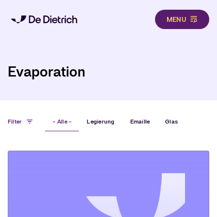
MENU
Hero
Direkt zum Inhalt
Evaporation
Filter
- Alle -
Legierung
Emaille
Glas