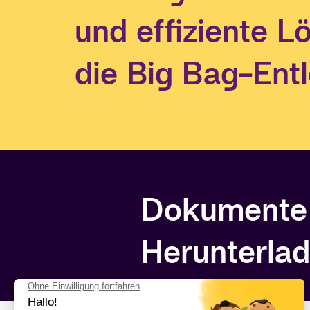
und effiziente L
die Big Bag-Ent
Dokumente
Herunterla