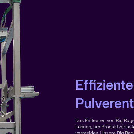
Effizient
Pulveren
Das Entleeren von Big Bags 
Lösung, um Produktverlust
vermeiden. Unsere Big Bag 