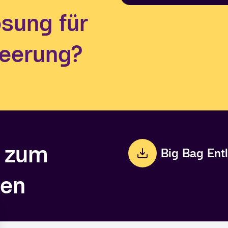
ösung für
leerung?
 zum
Big Bag Entl
den