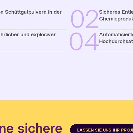
02
n Schüttgutpulvern in der
Sicheres Entl
Chemieproduk
04
hrlicher und explosiver
Automatisiert
Hochdurchsat
ne sichere
LASSEN SIE UNS IHR PRO