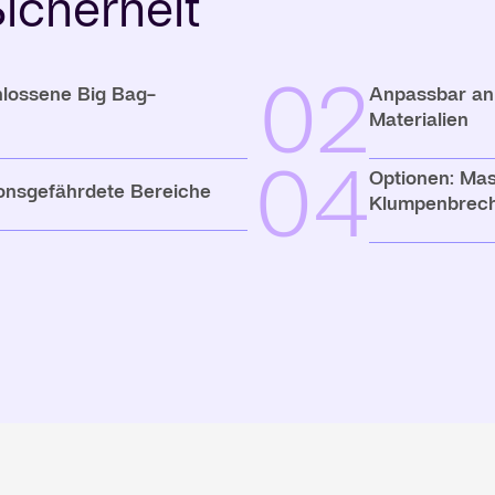
icherheit
02
chlossene Big Bag-
Anpassbar an
Materialien
04
Optionen: Ma
sionsgefährdete Bereiche
Klumpenbrec