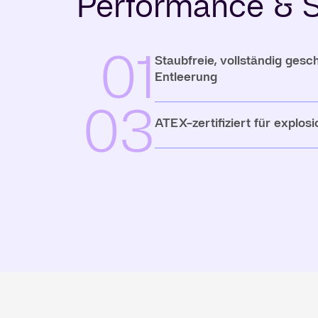
Performance & S
01
Staubfreie, vollständig ges
Entleerung
03
ATEX-zertifiziert für explo