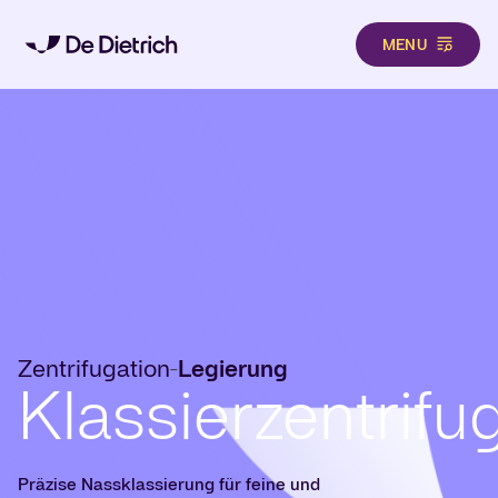
MENU
Direkt zum Inhalt
Zentrifugation
Legierung
-
Klassierzentrifu
Präzise Nassklassierung für feine und