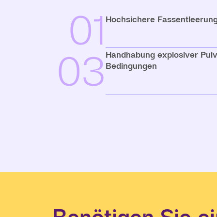
01
Hochsichere Fassentleerung
03
Handhabung explosiver Pulve
Bedingungen