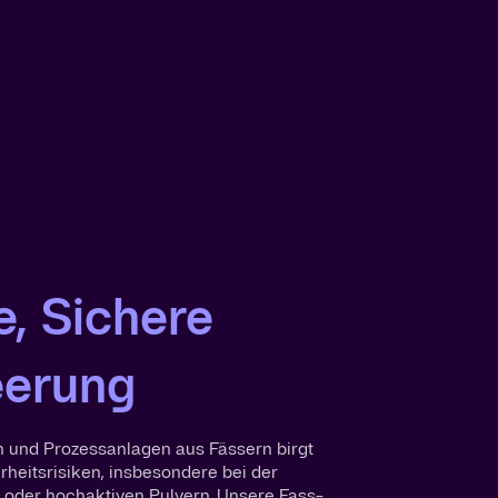
e, Sichere
eerung
n und Prozessanlagen aus Fässern birgt
heitsrisiken, insbesondere bei der
oder hochaktiven Pulvern. Unsere Fass-