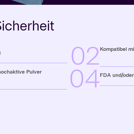
icherheit
02
Kompatibel m
g
04
hochaktive Pulver
FDA und/oder 