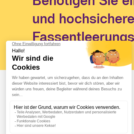
Benötigen Sie ei
und hochsicher
Fassentleerung