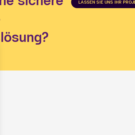
ne sichere
LASSEN SIE UNS IHR PRO
e
slösung?