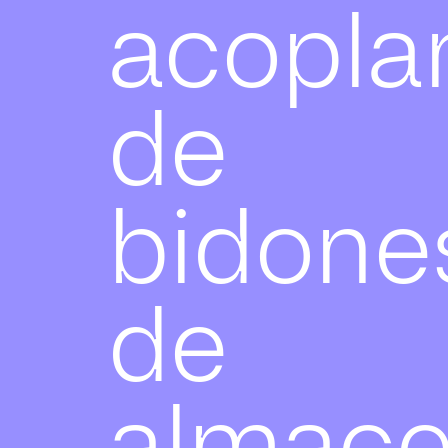
acopla
de
bidone
de
almace