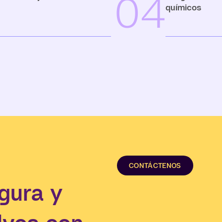
04
químicos
CONTÁCTENOS
gura y