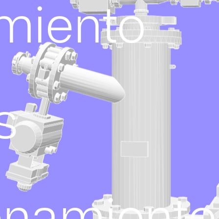
miento
s
namiento