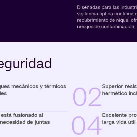
Diseñadas para las industr
vigilancia óptica continua 
recubrimiento de níquel of
riesgos de contaminación.
eguridad
02
oques mecánicos y térmicos
Superior resis
les
hermético inc
04
o está fusionado al
Excelente pro
 necesidad de juntas
larga vida úti