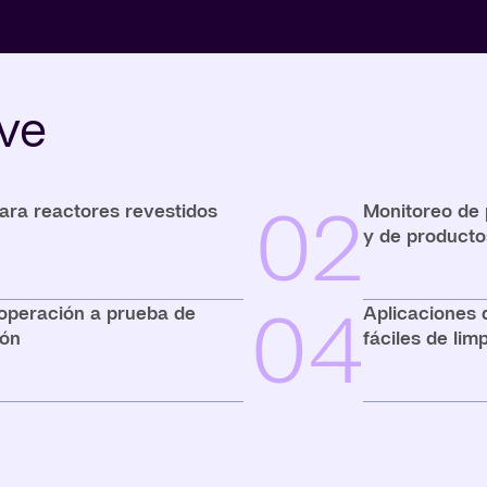
ave
02
para reactores revestidos
Monitoreo de 
y de producto
04
 operación a prueba de
Aplicaciones 
ión
fáciles de limp