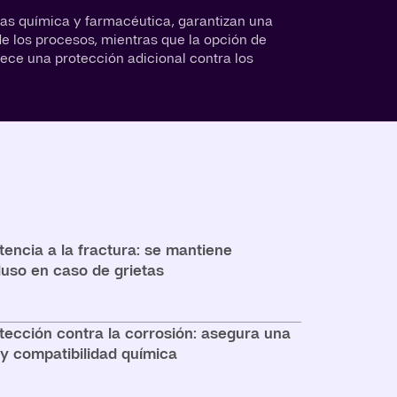
ias química y farmacéutica, garantizan una
de los procesos, mientras que la opción de
rece una protección adicional contra los
tencia a la fractura: se mantiene
luso en caso de grietas
tección contra la corrosión: asegura una
l y compatibilidad química