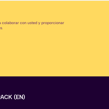
ra colaborar con usted y proporcionar
s.
ACK (EN)