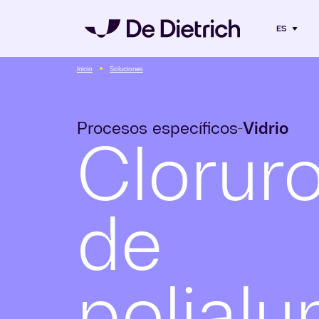
ES
Inicio
Soluciones
Procesos específicos
Vidrio
-
Clorur
de
polialu