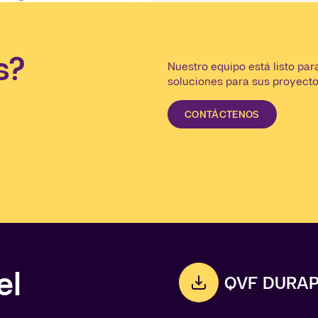
s?
Nuestro equipo está listo pa
soluciones para sus proyecto
CONTÁCTENOS
el
QVF DURAP