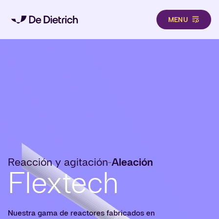
MENU
Pasar al contenido principal
Reacción y agitación
Aleación
-
Flextech
Nuestra gama de reactores fabricados en