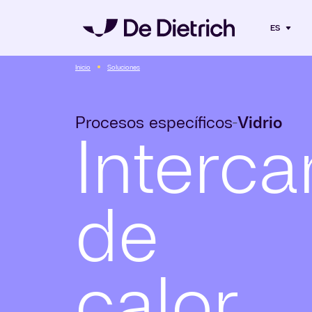
ES
Inicio
Soluciones
Procesos específicos
Vidrio
-
Interc
de
calor