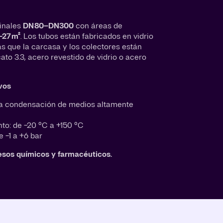
inales
DN 80–DN300
con áreas de
–27 m²
. Los tubos están fabricados en vidrio
ras que la carcasa y los colectores están
cato 3.3, acero revestido de vidrio o acero
vos
 la condensación de medios altamente
to: de −20 °C a +150 °C
 −1 a +6 bar
cesos químicos y farmacéuticos.