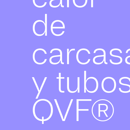
de
carcas
y tubo
QVF®