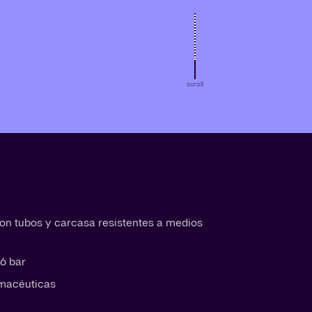
scroll
 con tubos y carcasa resistentes a medios
6 bar
rmacéuticas