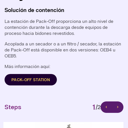
Solución de contención
Solución de contención
La estación de Pack-Off proporciona un alto nivel de
Especialmente diseñada para la manipulación de
contención durante la descarga desde equipos de
materiales de alta potencia (HPAPI), la glove box de De
proceso hacia bidones revestidos.
Dietrich ha sido concebida con un enfoque particular en
la ergonomía y la practicidad, sin comprometer la
Acoplada a un secador o a un filtro / secador, la estación
limpieza.
de Pack-Off está disponible en dos versiones: OEB4 u
OEB5.
Más información aquí:
Más información aquí:
GLOVE BOXES
PACK-OFF STATION
1
Steps
/2
1
Steps
/2