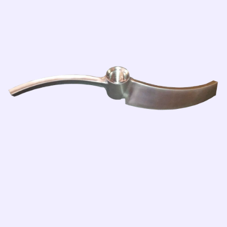
1
Steps
/5