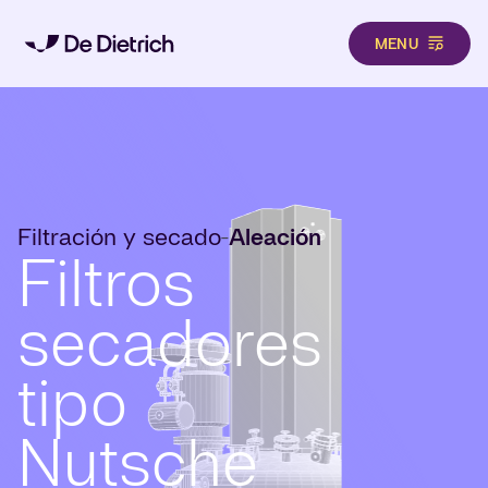
MENU
Pasar al contenido principal
Filtración y secado
Aleación
-
Filtros
secadores
tipo
Nutsche