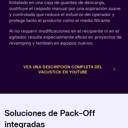
Instalado en una caja de guantes de descarga,
sustituye el raspado manual por una aspiración suave
y controlada que reduce el esfuerzo del operador y
protege tanto el producto como el medio filtrante.
Al no requerir modificaciones en el recipiente ni en el
agitador, resulta especialmente eficaz en proyectos de
revamping y también en equipos nuevos.
VEA UNA DESCRIPCIÓN COMPLETA DEL
VACUSTICK EN YOUTUBE
Soluciones de Pack-Off
Aislador de descarga de alta
integradas
contención