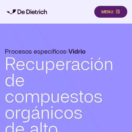
MENU
Pasar al contenido principal
Procesos específicos
Vidrio
-
Recuperación
de
compuestos
orgánicos
de alto