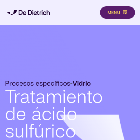
MENU
Pasar al contenido principal
Procesos específicos
Vidrio
-
Tratamiento
de ácido
sulfúrico