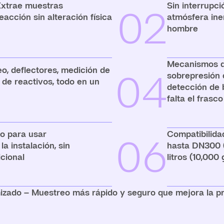
Extrae muestras
Sin interrupci
02
acción sin alteración física
atmósfera iner
hombre
Mecanismos d
o, deflectores, medición de
04
sobrepresión 
 de reactivos, todo en un
detección de 
falta el frasc
to para usar
Compatibilidad
06
a instalación, sin
hasta DN300 (
cional
litros (10,000
izado – Muestreo más rápido y seguro que mejora la pro