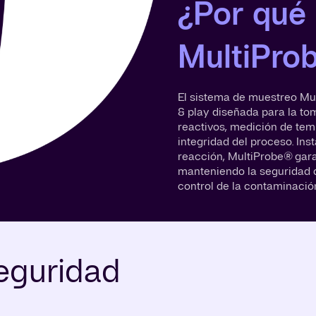
¿Por qué 
MultiPro
El sistema de muestreo Mul
& play diseñada para la to
reactivos, medición de tem
integridad del proceso. Ins
reacción, MultiProbe® gara
manteniendo la seguridad de
control de la contaminació
eguridad