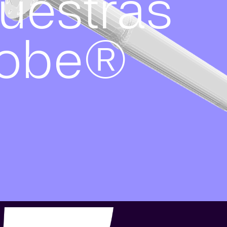
uestras
robe®