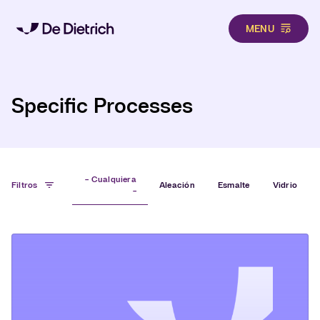
MENU
Hero
Pasar al contenido principal
Specific Processes
- Cualquiera
Filtros
Aleación
Esmalte
Vidrio
-