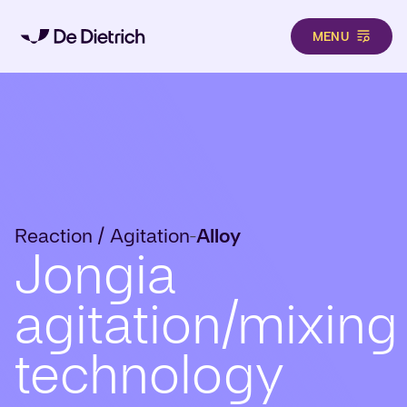
MENU
Pasar al contenido principal
Reaction / Agitation
Alloy
-
Jongia
agitation/mixing
technology