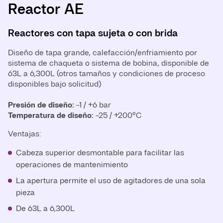
Reactor AE
Reactor BE
Reactor CE
Reactores con tapa sujeta o con brida
Reactores cerrados y soldados
Reactores con tapa sujeta o con brida
Diseño de tapa grande, calefacción/enfriamiento por
Diseño de reactores cerrados y soldados,
Diseño de tapa pequeña, calefacción/enfriamiento por
sistema de chaqueta o sistema de bobina, disponible de
calefacción/enfriamiento por sistema de chaqueta o
sistema de chaqueta o sistema de bobina, disponible de
63L a 6,300L (otros tamaños y condiciones de proceso
sistema de bobina, disponible de 630L a 40,000L (otros
630L a 40,000L (otros tamaños y condiciones de
disponibles bajo solicitud)
tamaños y condiciones de proceso disponibles bajo
proceso disponibles bajo solicitud)
solicitud)
Presión de diseño:
Presión de diseño:
-1 / +6 bar
-1 / +6 bar
Temperatura de diseño:
Presión de diseño:
Temperatura de diseño:
-1 / +6 bar
-25 / +200°C
-25 / +200°C
Temperatura de diseño:
-25 / +200°C
Ventajas:
Ventajas:
Ventajas:
Cabeza superior desmontable para facilitar las
Sección superior removible para un fácil
La resistencia de la tapa superior permite una mayor
operaciones de mantenimiento
mantenimiento
clasificación de presión interna
La apertura permite el uso de agitadores de una sola
Instalación simplificada de agitadores de una sola
No es necesario un gran juntas (evitando apilamientos
pieza
pieza
y fugas)
De 63L a 6,300L
Tamaño reducido de la junta principal para facilitar la
Diseño farmacéutico
configuración