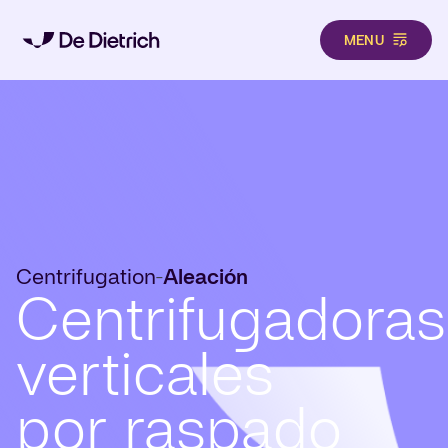
MENU
Pasar al contenido principal
Centrifugation
Aleación
-
Centrifugadoras
verticales
por raspado