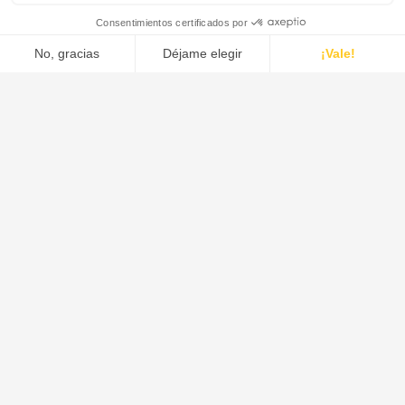
Formación en equipos
esmaltados
Introducción al esmalte y equipos esmaltados
Instalación y mantenimiento de equipos esmaltados
Talleres (instrumentación, reparación,
montaje/desmontaje)
Sesiones de formación a medida bajo petición