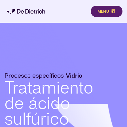
MENU
Pasar al contenido principal
Procesos específicos
Vidrio
-
Tratamiento
de ácido
sulfúrico