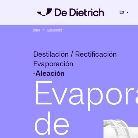
ES
Inicio
Soluciones
Destilación / Rectificación
Evaporación
Aleación
-
Evapor
de