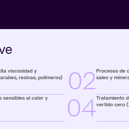
ave
02
lta viscosidad y
Procesos de c
arabes, resinas, polímeros)
sales y miner
04
 sensibles al calor y
Tratamiento d
vertido cero 