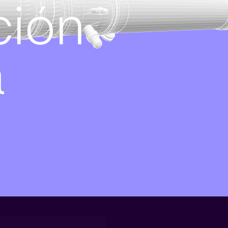
ción
a