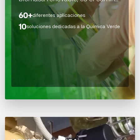
hacia una economía sostenible y
60+
diferentes aplicaciones
eco-responsable.
10
soluciones dedicadas a la Química Verde