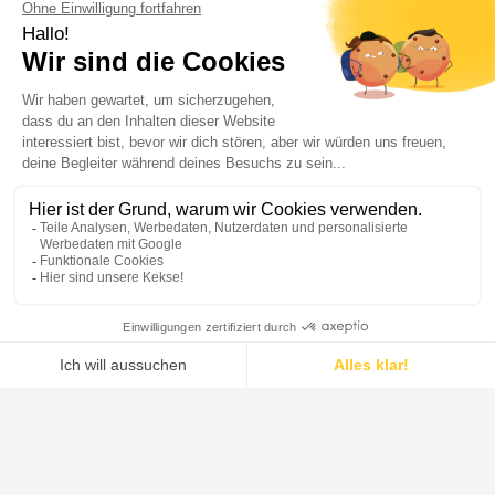
Fortschrittliche Lösungen für
die Pharmaindustrie
Mit umfassender Expertise in Mischen, Filtration,
Trocknung, Zentrifugation und Prozessverfahren bietet
De Dietrich leistungsstarke und innovative Lösungen
für die gesamte pharmazeutische
Wertschöpfungskette – von F&E-Laboren über API-
Hersteller bis hin zu pharmazeutischen
Produktionsstätten.