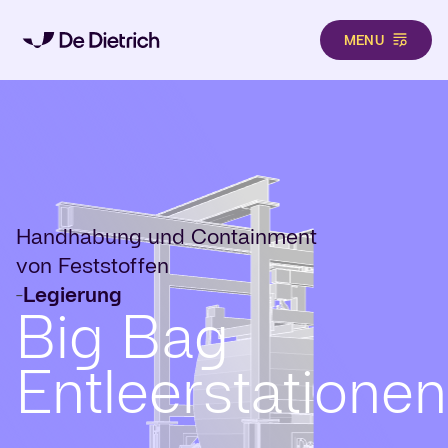
MENU
Direkt zum Inhalt
Handhabung und Containment
von Feststoffen
Legierung
-
Big Bag
Entleerstationen