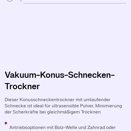
Vakuum-Konus-Schnecken-
Zentral-Wellen-Trockner
Trockner
Der Kegeltrockner mit zentraler Welle ist ein Standard für
homogenen Mischvorgang und Vakuumtrocknung in
Dieser Konusschneckentrockner mit umlaufender
verschiedenen Industrien.
Schnecke ist ideal für ultrasensible Pulver, Minimierung
der Scherkräfte bei gleichmäßigem Trocknen.
Feinchemikalien und Schüttgüter: Zuverlässiges
Trocknen mit effizientem Mischen.
Antriebsoptionen mit Bolz-Welle und Zahnrad oder