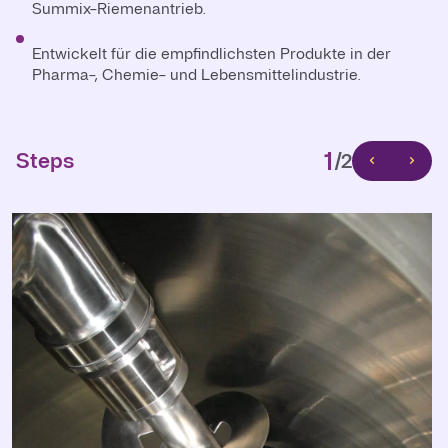
Summix-Riemenantrieb.
Pharmazeutika und API: Vollständig konform mit GMP-
und Containment-Anforderungen.
Entwickelt für die empfindlichsten Produkte in der
Pharma-, Chemie- und Lebensmittelindustrie.
1
Steps
/2
1
Steps
/2