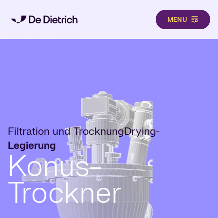
MENU
Direkt zum Inhalt
Filtration und Trocknung
Drying
-
Legierung
Konus-
Trockner