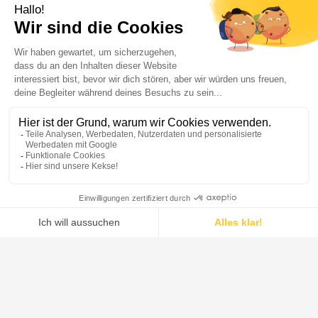
Borosilicate glass 3.3 is resistant to chemical attack by
almost any product, which makes its resistance much
more comprehensive than that of other well-known
materials. It is highly resistant to deionized water, saline
solutions, organic substances, halogens such as chlorine
and bromine and most acids. There are only a few
chemicals which can cause noticeable corrosion of the
glass surface namely hydrofluoric acid, concentrated
phosphoric acid and strong caustic solutions at elevated
temperatures. However, at ambient temperatures caustic
solutions up to 30% concentration can be handled by
borosilicate glass without difficulty.
Borosilicate glass 3.3 can be classified in accordance
with the relevant test methods as follows (see also ISO
3585 and EN 1595):
Hydrolytic resistance at 98 ºC -Hydrolytic resist. grain
class ISO 719-HGB 1
Hydrolytic resistance at 121ºC - Hydrolytic resist. grain