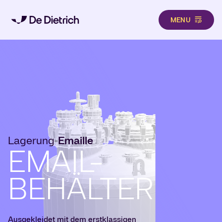
MENU
Direkt zum Inhalt
Lagerung
Emaille
-
EMAIL-
BEHÄLTER
Ausgekleidet mit dem erstklassigen