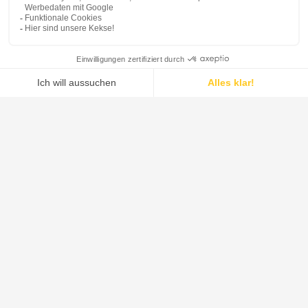
Unser Angebot
Unsere Systeme vereinen das umfassendste Fest-
Flüssig-Trennportfolio der Branche mit fortschrittlichen
Trocknungs- und Mischlösungen.
ERFAHREN SIE MEHR
Systeme