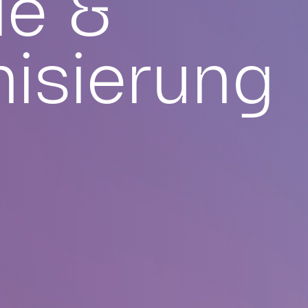
e &
isierung