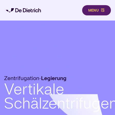
MENU
Direkt zum Inhalt
Zentrifugation
Legierung
-
Vertikale
Schälzentrifuge