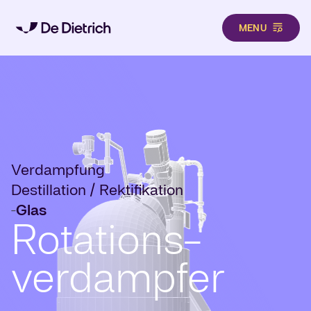
MENU
Direkt zum Inhalt
Verdampfung
Destillation / Rektifikation
Glas
-
Rotations-
verdampfer