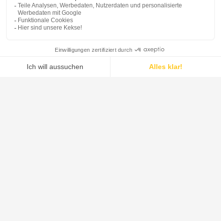
01
Effiziente Kuchenwaschung einschließlich
02
Suspensionswäsche
Vakuumtrocknung des Produkts, wodurch
03
alle Prozesse in einer einzigen Maschine
stattfinden