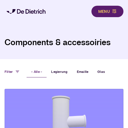
MENU
Hero
Direkt zum Inhalt
Components & accessoiries
Filter
- Alle -
Legierung
Emaille
Glas