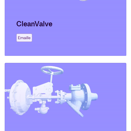
CleanValve
Emaille