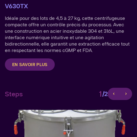
V630TX
HF series
Idéale pour des lots de 4,5 à 27 kg, cette centrifugeuse
Conçue pour une extraction continue et automatisée,
compacte offre un contrôle précis du processus. Avec
cette centrifugeuse filtrante à retournement peut traiter
une construction en acier inoxydable 304 et 316L, une
jusqu'à 635 kg de biomasse par heure. Son efficacité
interface numérique intuitive et une agitation
d’élimination des solvants de 97 % et son fonctionnement
bidirectionnelle, elle garantit une extraction efficace tout
à des températures allant jusqu’à -40°C assurent une
en respectant les normes cGMP et FDA.
extraction performante et rentable.
EN SAVOIR PLUS
EN SAVOIR PLUS SUR LA SÉRIE HF
1
1
Steps
Steps
/2
/2