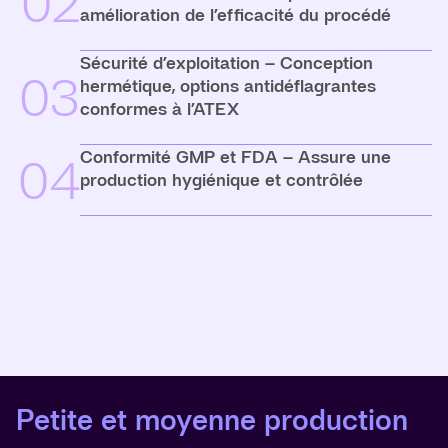
02
amélioration de l’efficacité du procédé
Sécurité d’exploitation – Conception
03
hermétique, options antidéflagrantes
conformes à l’ATEX
Conformité GMP et FDA – Assure une
04
production hygiénique et contrôlée
Petite et moyenne production
Production en grand volume