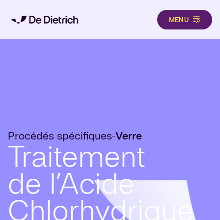
MENU
Aller au contenu principal
Procédés spécifiques
Verre
-
Traitement
de l’Acide
Chlorhydrique