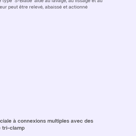
e type "S-Blade" aide au lavage, au lissage et au
teur peut être relevé, abaissé et actionné
iale à connexions multiples avec des
 tri-clamp