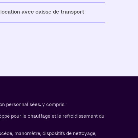
e location avec caisse de transport
on personnalisées, y compris :
ppe pour le chauffage et le refroidissement du
océdé, manomètre, dispositifs de nettoyage,