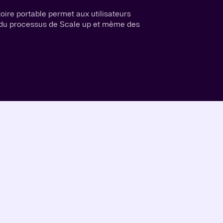
toire portable permet aux utilisateurs
s du processus de Scale up et même des