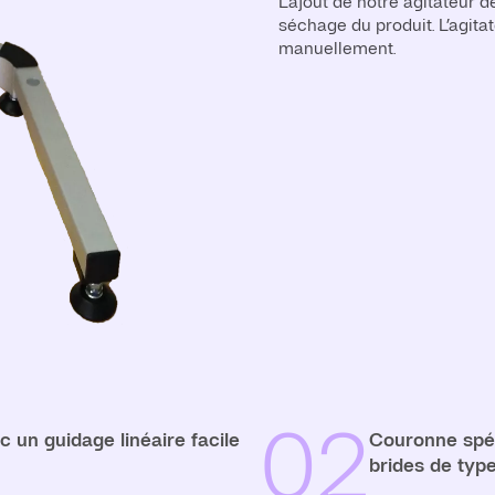
L'ajout de notre agitateur d
séchage du produit. L’agita
manuellement.
02
 un guidage linéaire facile
Couronne spéc
brides de type