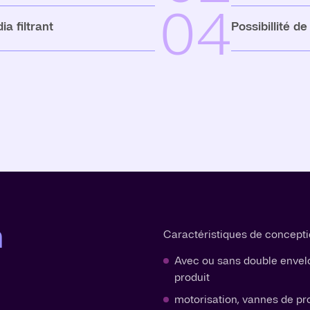
04
a filtrant
Possibillité d
n
Caractéristiques de concepti
Avec ou sans double envelo
produit
motorisation, vannes de pr