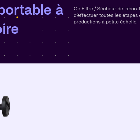
 portable à
Ce Filtre / Sécheur de labora
d’effectuer toutes les étape
productions à petite échelle.
oire