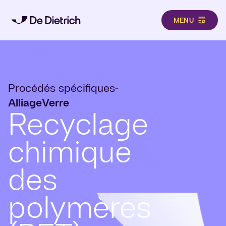
MENU
Aller au contenu principal
Procédés spécifiques
-
Alliage
Verre
Recyclage
chimique
des
polymères