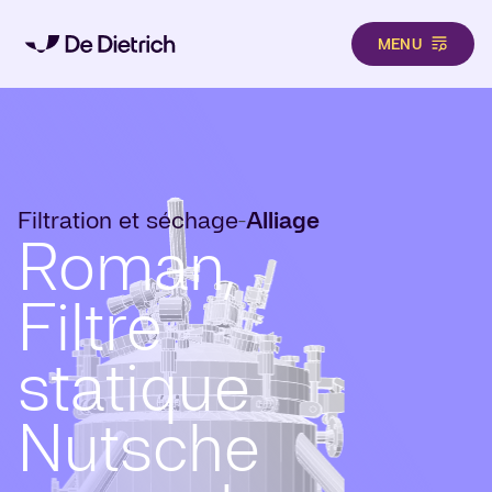
MENU
Aller au contenu principal
Filtration et séchage
Alliage
-
Roman,
Filtre
statique
Nutsche